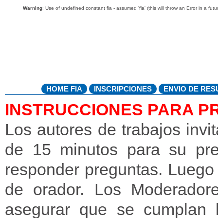
Warning
: Use of undefined constant fia - assumed 'fia' (this will throw an Error in a fut
HOME FIA
INSCRIPCIONES
ENVIO DE RE
INSTRUCCIONES PARA P
Los autores de trabajos invi
de 15 minutos para su pre
responder preguntas. Luego
de orador. Los Moderadore
asegurar que se cumplan l